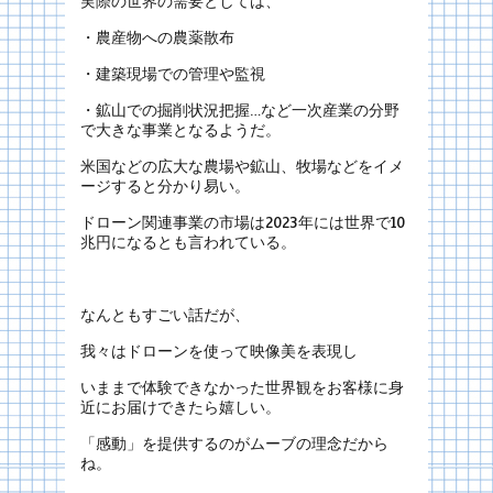
実際の世界の需要としては、
・農産物への農薬散布
・建築現場での管理や監視
・鉱山での掘削状況把握…など一次産業の分野
で大きな事業となるようだ。
米国などの広大な農場や鉱山、牧場などをイメ
ージすると分かり易い。
ドローン関連事業の市場は2023年には世界で10
兆円になるとも言われている。
なんともすごい話だが、
我々はドローンを使って映像美を表現し
いままで体験できなかった世界観をお客様に身
近にお届けできたら嬉しい。
「感動」を提供するのがムーブの理念だから
ね。