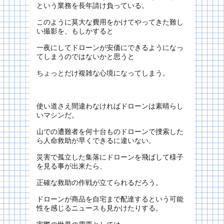
という業務を長年請け負っている。
このように莫大な費用をかけてやってきた難し
い撮影を、もしかすると
一夜にしてドローンが安価にできるようになっ
てしまうのではないかと思うと
ちょっとだけ複雑な心境になってしまう。
使い道さえ間違わなければドローンは素晴らし
いマシンだ。
山での遭難者を何十台ものドローンで捜索した
ら人命救助が早くできるに違いない。
災害で孤立した集落にドローンを飛ばして様子
を見る事が出来たら、
正確な救助の作戦が立てられるだろう。
ドローンが商品を自宅まで配達するという可能
性を感じるニュースも見かけたりする。