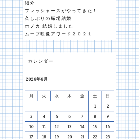
紹介
フレッシャーズがやってきた！
久しぶりの職場結婚
ホノカ 結婚しました！
ムーブ映像アワード２０２１
カレンダー
2026年8月
月
火
水
木
金
土
日
1
2
3
4
5
6
7
8
9
10
11
12
13
14
15
16
17
18
19
20
21
22
23