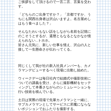
ご挨拶をして頂けるので一言二言、言葉を交わ
す。
「どちらのご出身ですか？」「京都ですか、う
ちにも関西出身者は沢山いますよ。名古屋めし
はもう食べました？」
そんなたわいもない話をしながら名前を記憶に
のこそうとするが、還暦ともなるとなかなか憶
えられない…トホホ。
皆さん元気に、新しい仕事を憶え、沢山の人と
接して一生懸命さが伝わってくる。
同じくして我が社の新入社員メンバーも、カメ
ラマンデビューするべく現場に出動し始めた。
ウィークデーは毎日社内で結婚式や撮影技術に
ついての講義を受け、さらに撮影機材をセッテ
ィングして本番さながらのシミュレーションを
行い技術を積んでいる。
土日は実際の現場で先輩カメラマンと一緒に、
サブカメラマンとしてサービスに邪魔にならな
いポジションでおふたりを撮影する。