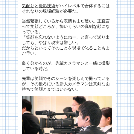
気配り
と
撮影技術
がハイレベルで合体するには
それなりの現場経験が必要だ。
当然緊張しているから表情もまだ硬い。正直言
って笑顔どころか、怖いくらいの真剣な顔にな
っている。
「笑顔を忘れないようにねー」と言って送り出
しても、やはり現実は難しい。
だからといってそのことを現場で叱ることもま
だ早い。
良く分かるのが、先輩カメラマンと一緒に撮影
している時だ。
先輩は笑顔でそのシーンを楽しんで撮っている
が、その後ろにいる新人カメラマンは真剣な面
持ちで笑顔とまではいかない。