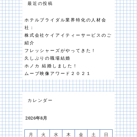
最近の投稿
ホテルブライダル業界特化の人材会
社：
株式会社ケイアイティーサービスのご
紹介
フレッシャーズがやってきた！
久しぶりの職場結婚
ホノカ 結婚しました！
ムーブ映像アワード２０２１
カレンダー
2026年8月
月
火
水
木
金
土
日