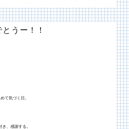
でとうー！！
ためて気づく日。
付き、感謝する。