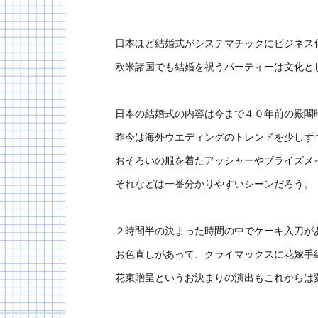
日本ほど結婚式がシステマチックにビジネス
欧米諸国でも結婚を祝うパーティーは文化と
日本の結婚式の内容は今まで４０年前の殿閣
昨今は海外ウエディングのトレンドを少しず
おそろいの服を着たアッシャーやブライズメ
それなどは一番分かりやすいシーンだろう。
２時間半の決まった時間の中でケーキ入刀が
お色直しがあって、クライマックスに花嫁手
花束贈呈というお決まりの演出もこれからは