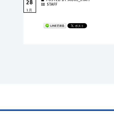
28
STAFF
1月