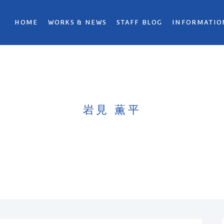
HOME
WORKS & NEWS
STAFF BLOG
INFORMATIO
岩見 薫平