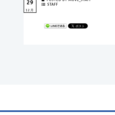
29
STAFF
12月