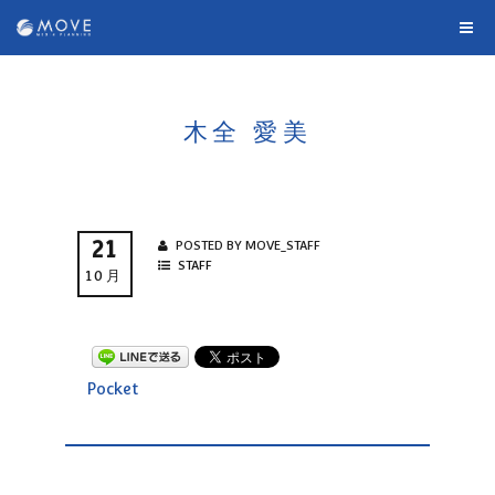
木全 愛美
21
POSTED BY MOVE_STAFF
STAFF
10月
Pocket