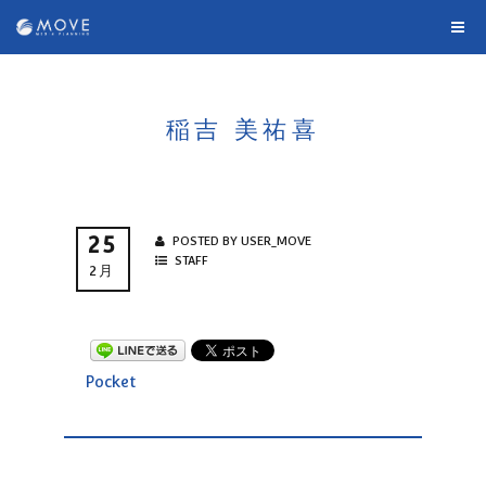
稲吉 美祐喜
25
POSTED BY USER_MOVE
STAFF
2月
Pocket