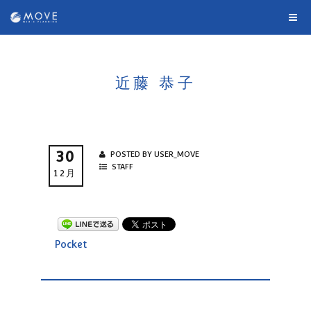
近藤 恭子
30
POSTED BY USER_MOVE
STAFF
12月
Pocket