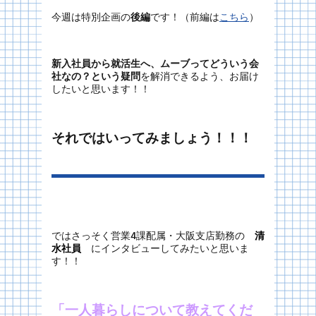
今週は特別企画の
後編
です！（前編は
こちら
）
新入社員から就活生へ、ムーブってどういう会
社なの？という疑問
を解消できるよう、お届け
したいと思います！！
それではいってみましょう！！！
ではさっそく営業4課配属・大阪支店勤務の
清
水社員
にインタビューしてみたいと思いま
す！！
「一人暮らしについて教えてくだ