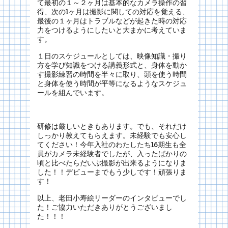
て最初の１～２ヶ月は基本的なカメラ操作の習
得、次の1ヶ月は撮影に関しての対応を覚える、
最後の１ヶ月はトラブルなどが起きた時の対応
力をつけるようにしたいと大まかに考えていま
す。
１日のスケジュールとしては、映像知識・撮り
方を学び知識をつける講義形式と、身体を動か
す撮影練習の時間を半々に取り、頭を使う時間
と身体を使う時間が平等になるようなスケジュ
ールを組んでいます。
研修は厳しいときもあります。でも、それだけ
しっかり教えてもらえます。未経験でも安心し
てください！今年入社のわたしたち16期生も全
員がカメラ未経験者でしたが、入ったばかりの
頃と比べたらだいぶ撮影が出来るようになりま
した！！デビューまでもう少しです！頑張りま
す！
以上、老田小寿絵リーダーのインタビューでし
た！ご協力いただきありがとうございまし
た！！！