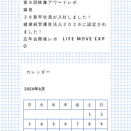
第９回映像アワードレポ
爆発
２６新卒社員が入社しました！
健康経営優良法人２０２６に認定され
ました！
忘年会開催レポ LIFE MOVE EXP
O
カレンダー
2026年8月
月
火
水
木
金
土
日
1
2
3
4
5
6
7
8
9