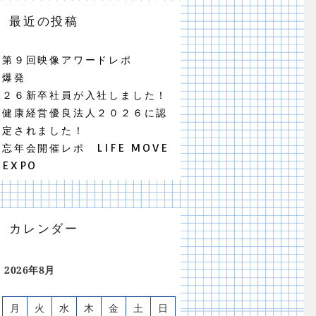
最近の投稿
第９回映像アワードレポ
爆発
２６新卒社員が入社しました！
健康経営優良法人２０２６に認
定されました！
忘年会開催レポ LIFE MOVE
EXPO
カレンダー
2026年8月
月
火
水
木
金
土
日