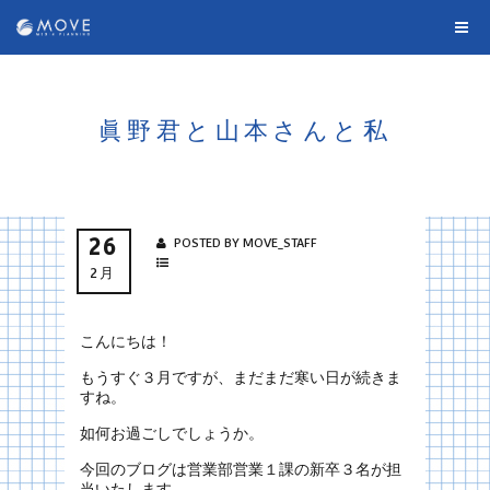
眞野君と山本さんと私
26
POSTED BY MOVE_STAFF
2月
こんにちは！
もうすぐ３月ですが、まだまだ寒い日が続きま
すね。
如何お過ごしでしょうか。
今回のブログは営業部営業１課の新卒３名が担
当いたします。