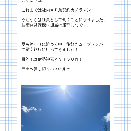
こんにちは
これまでは社内ＡＰ兼契約カメラマン
今期からは社員として働くことになりました、
技術開発課機材担当の服部になです。
夏も終わりに近づく中、旅好きムーブメンバー
で慰安旅行に行ってきました！
目的地は伊勢神宮とＶＩＳＯＮ！
三重へ貸し切りバスの旅〜