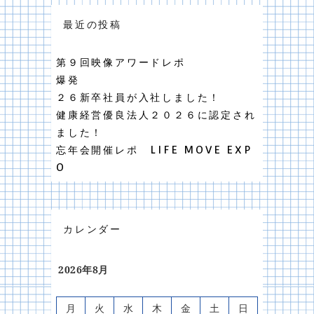
最近の投稿
第９回映像アワードレポ
爆発
２６新卒社員が入社しました！
健康経営優良法人２０２６に認定され
ました！
忘年会開催レポ LIFE MOVE EXP
O
カレンダー
2026年8月
月
火
水
木
金
土
日