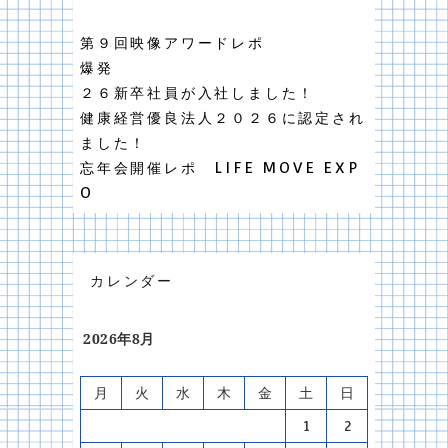
第９回映像アワードレポ
爆発
２６新卒社員が入社しました！
健康経営優良法人２０２６に認定され
ました！
忘年会開催レポ LIFE MOVE EXP
O
カレンダー
2026年8月
月
火
水
木
金
土
日
1
2