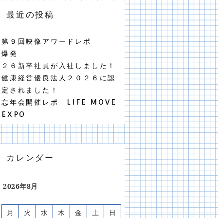
最近の投稿
第９回映像アワードレポ
爆発
２６新卒社員が入社しました！
健康経営優良法人２０２６に認
定されました！
忘年会開催レポ LIFE MOVE
EXPO
カレンダー
2026年8月
月
火
水
木
金
土
日