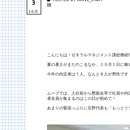
3
10月
こんにちは！ゼネラルマネジメント課総務経
夏の暑さがまだのこるなか、１０月１日に株
今年の内定者は７人。なんと６人が男性です
ムーブでは、入社前から懇親会等で社員や内
者全員が集まるのはこの日が初めて！
あまりの緊張っぷりに石野代表も「もっとリ