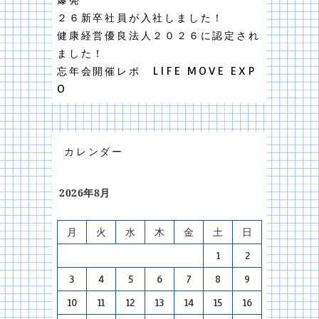
爆発
２６新卒社員が入社しました！
健康経営優良法人２０２６に認定され
ました！
忘年会開催レポ LIFE MOVE EXP
O
カレンダー
2026年8月
月
火
水
木
金
土
日
1
2
3
4
5
6
7
8
9
10
11
12
13
14
15
16