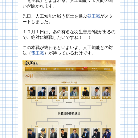
「電王戦」とよばれる、人工知能ｖｓ人間の戦
いが開かれます。
先日、人工知能と戦う棋士を選ぶ
叡王戦
がスタ
ートしました。
１０月１日は、あの有名な羽生善治9段が出るの
で、絶対に観戦したいですね！！！
この本戦が終わるといよいよ、人工知能との対
決（
電王戦
）が待っているわけです。