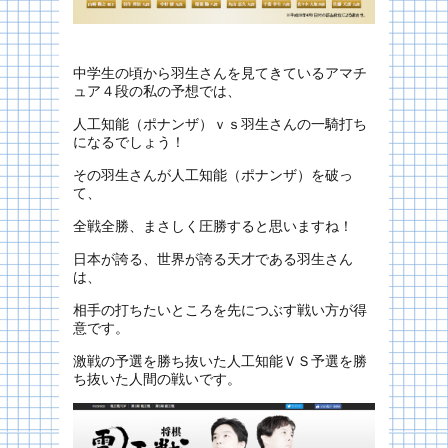
中学生の頃から羽生さんを見てきているアマチ
ュア４段の私の予想では、
人工知能（ポナンザ）ｖｓ羽生さんの一騎打ち
になるでしょう！
その羽生さんが人工知能（ポナンザ）を破っ
て、
全戦全勝、まさしく圧勝すると思いますね！
日本が誇る、世界が誇る天才である羽生さん
は、
相手の打ちたいところを先につぶす戦い方が得
意です。
激戦の予選を勝ち抜いた人工知能ＶＳ予選を勝
ち抜いた人間の戦いです。