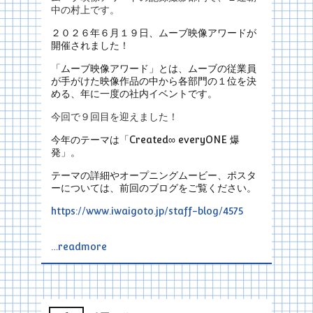
中の村上です。
２０２６年６月１９日、ムーブ映像アワードが
開催されました！
「ムーブ映像アワード」とは、ムーブの従業員
が手がけた映像作品の中から各部門の１位を決
める、年に一度の社内イベントです。
今回で９回目を迎えました！
今年のテーマは「Created∞ everyONE 爆
発」。
テーマの詳細やオープニングムービー、ポスタ
ーについては、前回のブログをご覧ください。
https://www.iwaigoto.jp/staff-blog/4575
…readmore