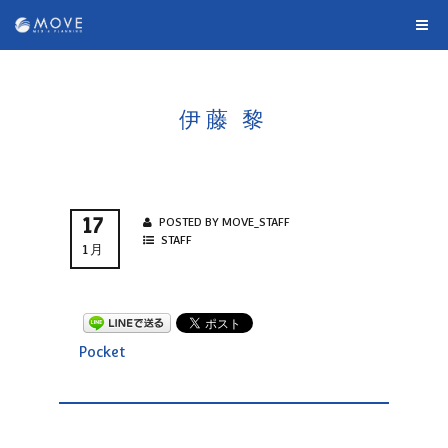
伊藤 黎
17
POSTED BY MOVE_STAFF
STAFF
1月
Pocket