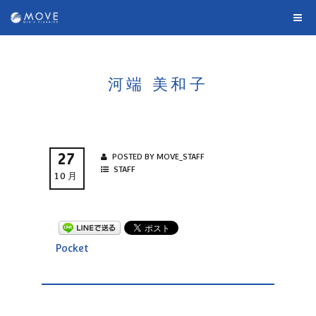
河端 美和子
27
POSTED BY MOVE_STAFF
STAFF
10月
Pocket