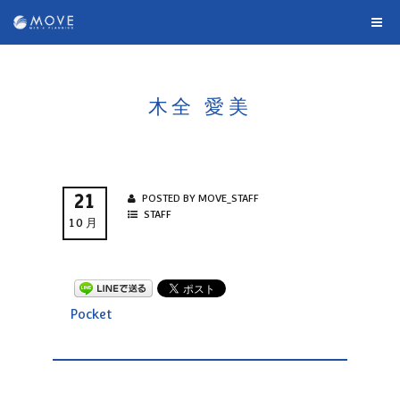
木全 愛美
21
POSTED BY MOVE_STAFF
STAFF
10月
Pocket