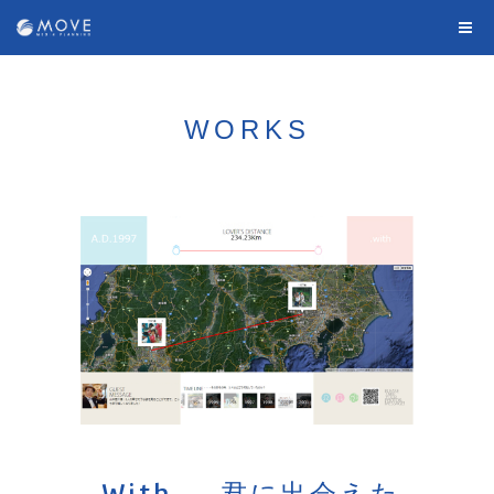
WORKS
.With
-君に出会えた