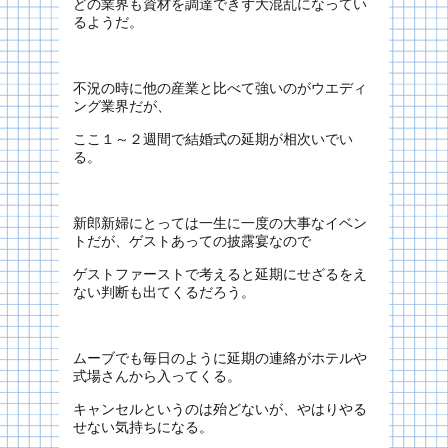
どの業界も資材を調達できず大混乱になってい
るようだ。
不況の時に他の産業と比べて強いのがウエディ
ング業界だが、
ここ１～２週間で結婚式の延期が相次いでい
る。
新郎新婦にとっては一生に一度の大事なイベン
トだが、ゲストあっての披露宴なので
ゲストファーストで考えると延期にせざるをえ
ない判断も出てくるだろう。
ムーブでも毎日のように延期の連絡がホテルや
式場さんから入ってくる。
キャンセルというのは殆どないが、やはりやる
せない気持ちになる。