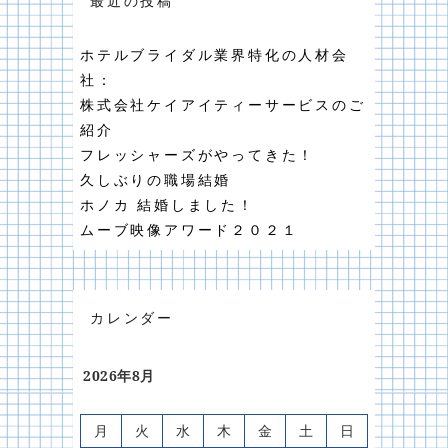
最近の投稿
ホテルブライダル業界特化の人材会
社：
株式会社ケイアイティーサービスのご
紹介
フレッシャーズがやってきた！
久しぶりの職場結婚
ホノカ 結婚しました！
ムーブ映像アワード２０２１
カレンダー
2026年8月
月
火
水
木
金
土
日