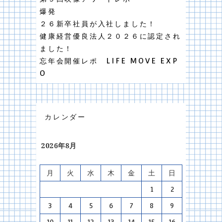
爆発
２６新卒社員が入社しました！
健康経営優良法人２０２６に認定され
ました！
忘年会開催レポ LIFE MOVE EXP
O
カレンダー
2026年8月
月
火
水
木
金
土
日
1
2
3
4
5
6
7
8
9
10
11
12
13
14
15
16