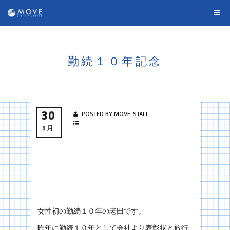
勤続１０年記念
30
POSTED BY MOVE_STAFF
8月
女性初の勤続１０年の老田です。
昨年に勤続１０年として会社より表彰状と旅行