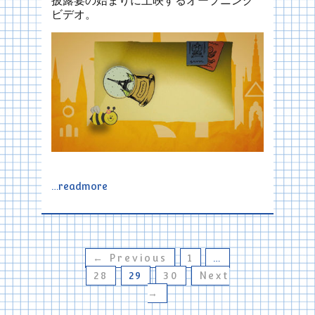
披露宴の始まりに上映するオープニング
ビデオ。
…readmore
← Previous
1
…
28
29
30
Next
→